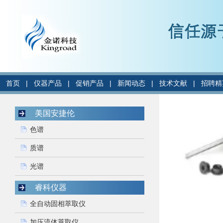
首页
|
仪器产品
|
促销产品
|
新闻动态
|
技术文献
|
招聘精
美国安捷伦
色谱
质谱
光谱
睿科仪器
全自动固相萃取仪
加压流体萃取仪